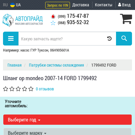
RU
UA
Доставка
Контакты
Вход
Запрос по VIN
175-47-87
(099)
935-52-32
(068)
Например: насос ГУР Туксон, 06H905601A
Главная
Патрубки системы охлаждения
1799492 FORD
Шланг оp mondeo 2007-14 FORD 1799492
0 отзывов
Уточните
автомобиль:
Выберите год
Выберите марку