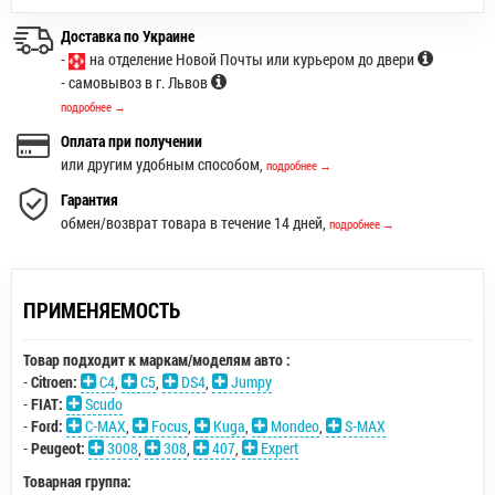
Доставка по Украине
-
на отделение Новой Почты или курьером до двери
- самовывоз в г. Львов
подробнее →
Оплата при получении
или другим удобным способом,
подробнее →
Гарантия
обмен/возврат товара в течение 14 дней,
подробнее →
ПРИМЕНЯЕМОСТЬ
Товар подходит к маркам/моделям авто :
-
Citroen:
C4
,
C5
,
DS4
,
Jumpy
-
FIAT:
Scudo
-
Ford:
C-MAX
,
Focus
,
Kuga
,
Mondeo
,
S-MAX
-
Peugeot:
3008
,
308
,
407
,
Expert
Товарная группа: