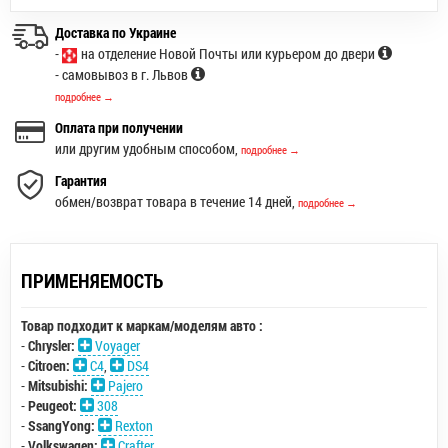
Доставка по Украине
-
на отделение Новой Почты или курьером до двери
- самовывоз в г. Львов
подробнее →
Оплата при получении
или другим удобным способом,
подробнее →
Гарантия
обмен/возврат товара в течение 14 дней,
подробнее →
ПРИМЕНЯЕМОСТЬ
Товар подходит к маркам/моделям авто :
-
Chrysler:
Voyager
-
Citroen:
C4
,
DS4
-
Mitsubishi:
Pajero
-
Peugeot:
308
-
SsangYong:
Rexton
-
Volkswagen:
Crafter