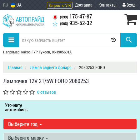
RU
UA
Доставка
Контакты
Вход
Запрос по VIN
175-47-87
(099)
935-52-32
(068)
Например: насос ГУР Туксон, 06H905601A
Главная
Лампа заднего фонаря
2080253 FORD
Лампочка 12V 21/5W FORD 2080253
0 отзывов
Уточните
автомобиль:
Выберите год
Выберите марку