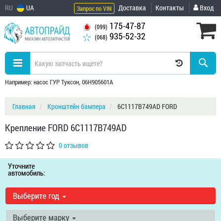
RU
UA
Доставка
Контакты
Вход
Запрос по VIN
175-47-87
(099)
935-52-32
(068)
Например: насос ГУР Туксон, 06H905601A
Главная
Кронштейн бампера
6C1117B749AD FORD
Крепление FORD 6C1117B749AD
0 отзывов
Уточните
автомобиль:
Выберите год
Выберите марку