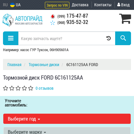
RU
UA
Доставка
Контакты
Вход
Запрос по VIN
175-47-87
(099)
935-52-32
(068)
Например: насос ГУР Туксон, 06H905601A
Главная
Тормозные диски
6C161125AA FORD
Тормозной диск FORD 6C161125AA
0 отзывов
Уточните
автомобиль:
Выберите год
Выберите марку