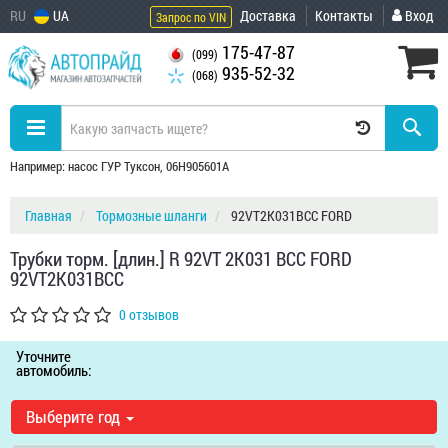
RU
UA
Доставка
Контакты
Вход
Запрос по VIN
175-47-87
(099)
935-52-32
(068)
Например: насос ГУР Туксон, 06H905601A
Главная
Тормозные шланги
92VT2K031BCC FORD
Трубки торм. [длин.] R 92VT 2K031 BCC FORD
92VT2K031BCC
0 отзывов
Уточните
автомобиль:
Выберите год