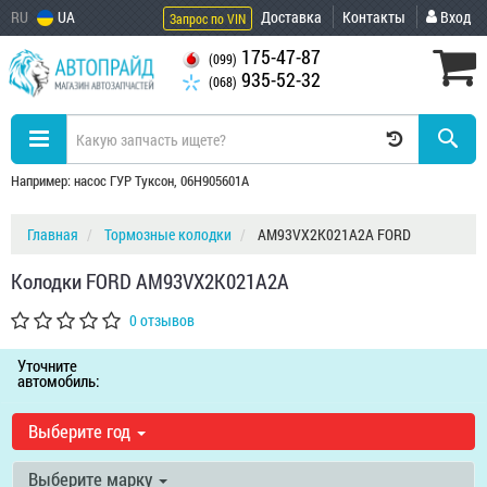
RU
UA
Доставка
Контакты
Вход
Запрос по VIN
175-47-87
(099)
935-52-32
(068)
Например: насос ГУР Туксон, 06H905601A
Главная
Тормозные колодки
AM93VX2K021A2A FORD
Колодки FORD AM93VX2K021A2A
0 отзывов
Уточните
автомобиль:
Выберите год
Выберите марку