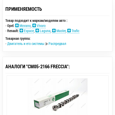
ПРИМЕНЯЕМОСТЬ
Товар подходит к маркам/моделям авто :
-
Opel:
Movano
,
Vivaro
-
Renault:
Espace
,
Laguna
,
Master
,
Trafic
Товарная группа:
-
Двигатель и его системы
Распредвал
АНАЛОГИ "CM05-2166 FRECCIA":