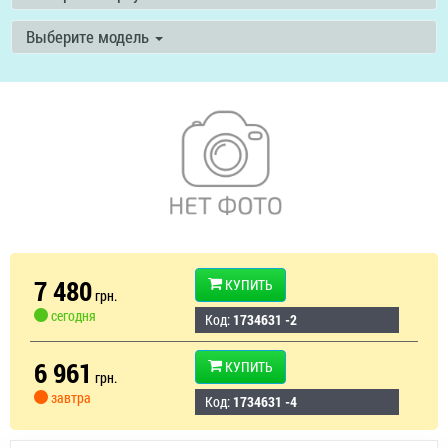
Выберите модель
7 480
КУПИТЬ
грн.
сегодня
Код:
1734631 -2
6 961
КУПИТЬ
грн.
завтра
Код:
1734631 -4