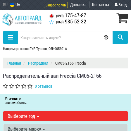
RU
UA
Доставка
Контакты
Вход
Запрос по VIN
175-47-87
(099)
935-52-32
(068)
Например: насос ГУР Туксон, 06H905601A
Главная
Распредвал
CM05-2166 Freccia
Распределительный вал Freccia CM05-2166
0 отзывов
Уточните
автомобиль:
Выберите год
Выберите марку