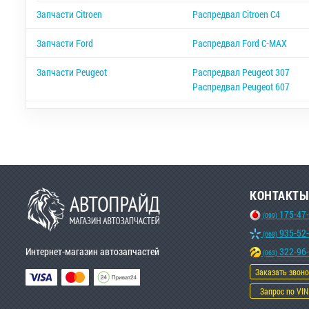
Запчасти Citroen
Распредвал Citroen C4
Запчасти Ford
Распредвал Ford C-MAX
Запчасти Peugeot
Распредвал Peugeot 307
Распредвал Peugeot 607
КОНТАКТЫ
175-47
(099)
935-52
(068)
Интернет-магазин автозапчастей
322-96
(063)
Заказать звон
Запрос по VIN