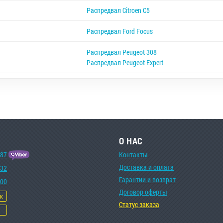
Распредвал Citroen C5
Распредвал Ford Focus
Распредвал Peugeot 308
Распредвал Peugeot Expert
О НАС
-87
Контакты
Доставка и оплата
-32
Гарантии и возврат
-00
Договор оферты
ок
Статус заказа