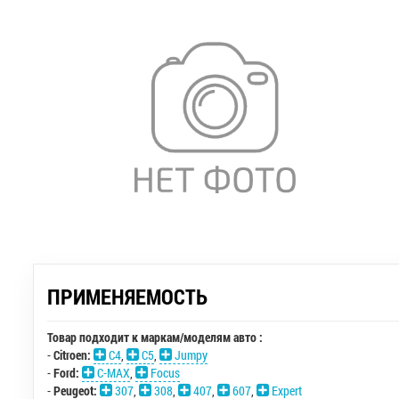
ПРИМЕНЯЕМОСТЬ
Товар подходит к маркам/моделям авто :
-
Citroen:
C4
,
C5
,
Jumpy
-
Ford:
C-MAX
,
Focus
-
Peugeot:
307
,
308
,
407
,
607
,
Expert