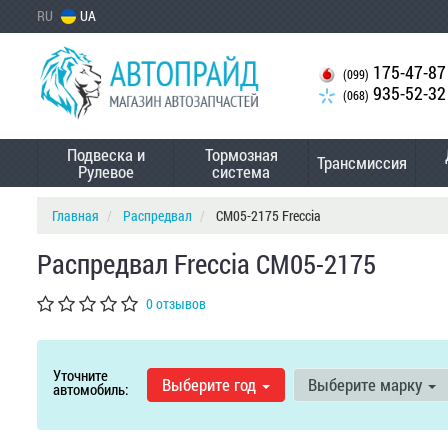
RU
UA
175-47-87
(099)
935-52-32
(068)
Подвеска и
Тормозная
Трансмиссия
Рулевое
система
Главная
Распредвал
CM05-2175 Freccia
Распредвал Freccia CM05-2175
0 отзывов
Уточните
Выберите год
Выберите марку
автомобиль: