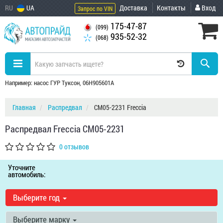
RU
UA
Доставка
Контакты
Вход
Запрос по VIN
175-47-87
(099)
935-52-32
(068)
Например: насос ГУР Туксон, 06H905601A
Главная
Распредвал
CM05-2231 Freccia
Распредвал Freccia CM05-2231
0 отзывов
Уточните
автомобиль:
Выберите год
Выберите марку