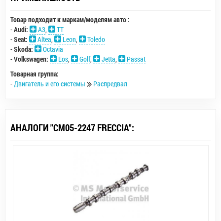
Товар подходит к маркам/моделям авто :
-
Audi:
A3
,
TT
-
Seat:
Altea
,
Leon
,
Toledo
-
Skoda:
Octavia
-
Volkswagen:
Eos
,
Golf
,
Jetta
,
Passat
Товарная группа:
-
Двигатель и его системы
Распредвал
АНАЛОГИ "CM05-2247 FRECCIA":