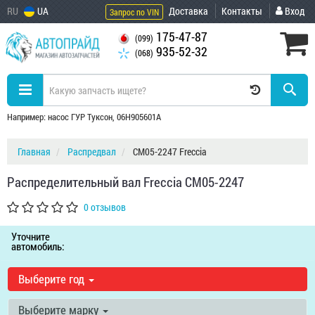
RU
UA
Доставка
Контакты
Вход
Запрос по VIN
175-47-87
(099)
935-52-32
(068)
Например: насос ГУР Туксон, 06H905601A
Главная
Распредвал
CM05-2247 Freccia
Распределительный вал Freccia CM05-2247
0 отзывов
Уточните
автомобиль:
Выберите год
Выберите марку