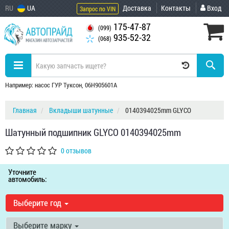
RU
UA
Доставка
Контакты
Вход
Запрос по VIN
175-47-87
(099)
935-52-32
(068)
Например: насос ГУР Туксон, 06H905601A
Главная
Вкладыши шатунные
0140394025mm GLYCO
Шатунный подшипник GLYCO 0140394025mm
0 отзывов
Уточните
автомобиль:
Выберите год
Выберите марку