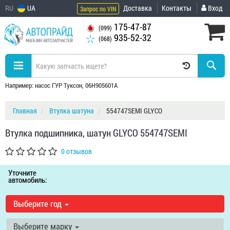
RU
UA
Доставка
Контакты
Вход
Запрос по VIN
175-47-87
(099)
935-52-32
(068)
Например: насос ГУР Туксон, 06H905601A
Главная
Втулка шатуна
554747SEMI GLYCO
Втулка подшипника, шатун GLYCO 554747SEMI
0 отзывов
Уточните
автомобиль:
Выберите год
Выберите марку