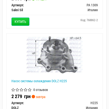
Артикул:
PA 1309
Saleri Sil
Италия
Код: 768862-2
КУПИТЬ
Насос системы охлаждения DOLZ H225
0 отзывов
2 279
грн
завтра
Артикул:
H225
DOLZ
Испания