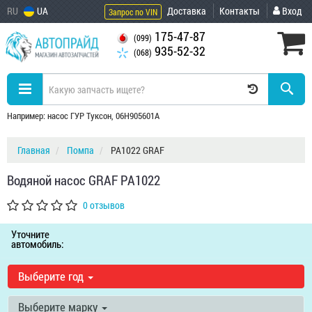
RU
UA
Доставка
Контакты
Вход
Запрос по VIN
175-47-87
(099)
935-52-32
(068)
Например: насос ГУР Туксон, 06H905601A
Главная
Помпа
PA1022 GRAF
Водяной насос GRAF PA1022
0 отзывов
Уточните
автомобиль:
Выберите год
Выберите марку