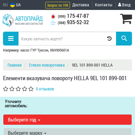
RU
UA
Доставка
Контакты
Вход
Запрос по VIN
175-47-87
(099)
935-52-32
(068)
Например: насос ГУР Туксон, 06H905601A
Главная
Стекло поворотника
9EL 101 899-001 HELLA
Елементи вказувача повороту HELLA 9EL 101 899-001
0 отзывов
Уточните
автомобиль:
Выберите год
Выберите марку