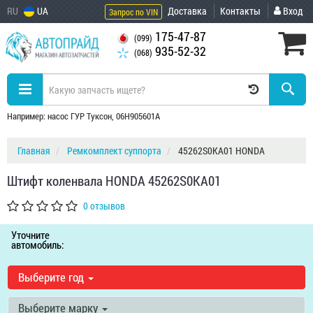
RU
UA
Доставка
Контакты
Вход
Запрос по VIN
175-47-87
(099)
935-52-32
(068)
Например: насос ГУР Туксон, 06H905601A
Главная
Ремкомплект суппорта
45262S0KA01 HONDA
Штифт коленвала HONDA 45262S0KA01
0 отзывов
Уточните
автомобиль:
Выберите год
Выберите марку