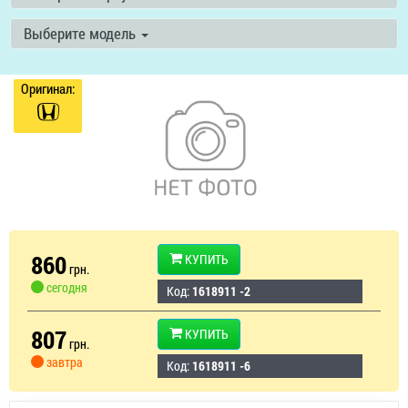
Выберите модель
Оригинал:
860
КУПИТЬ
грн.
сегодня
Код:
1618911 -2
807
КУПИТЬ
грн.
завтра
Код:
1618911 -6