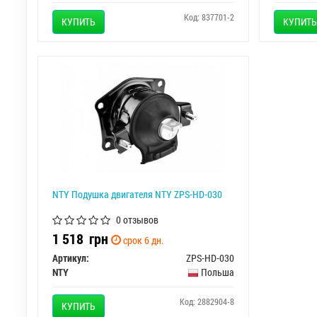
Код: 837701-2
КУПИТЬ
КУПИТЬ
NTY Подушка двигателя NTY ZPS-HD-030
0 отзывов
1 518
грн
срок 6 дн.
Артикул:
ZPS-HD-030
NTY
Польша
Код: 2882904-8
КУПИТЬ