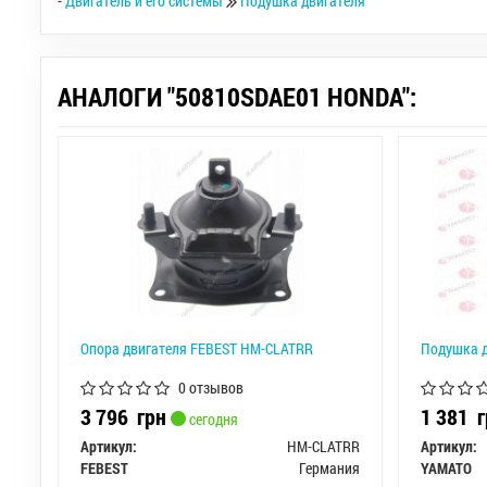
-
Двигатель и его системы
Подушка двигателя
АНАЛОГИ "50810SDAE01 HONDA":
Опора двигателя FEBEST HM-CLATRR
Подушка 
0 отзывов
3 796
грн
1 381
г
сегодня
Артикул:
HM-CLATRR
Артикул:
FEBEST
Германия
YAMATO