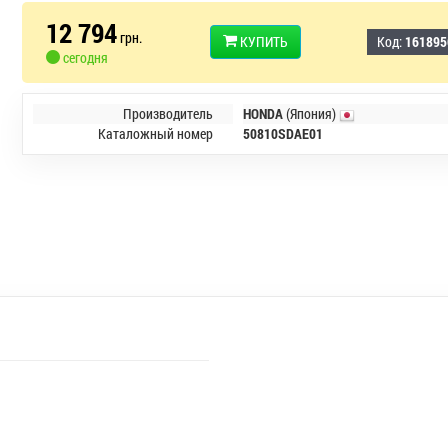
12 794
грн.
КУПИТЬ
Код:
161895
сегодня
Производитель
HONDA
(Япония)
Каталожный номер
50810SDAE01