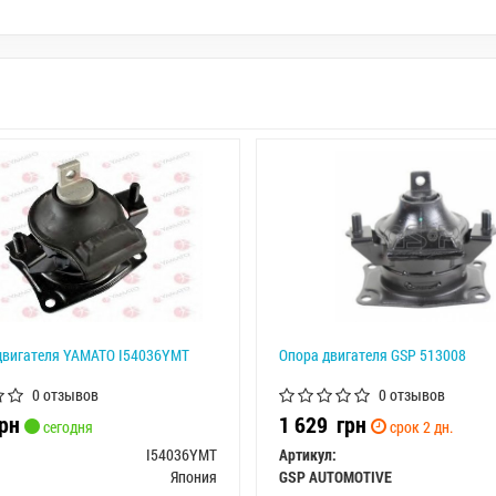
двигателя YAMATO I54036YMT
Опора двигателя GSP 513008
0 отзывов
0 отзывов
рн
1 629
грн
сегодня
срок 2 дн.
I54036YMT
Артикул:
Япония
GSP AUTOMOTIVE