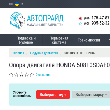
RU
UA
175-47-87
(099)
935-52-32
(068)
Подвеска и
Тормозная
Трансмиссия
Рулевое
система
Главная
Подушка двигателя
50810SDAE01 HONDA
Опора двигателя HONDA 50810SDAE0
0 отзывов
Уточните
Выберите год
Выберите марку
автомобиль: