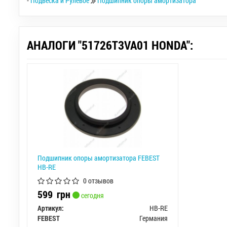
-
Подвеска и Рулевое
Подшипник опоры амортизатора
АНАЛОГИ "51726T3VA01 HONDA":
Подшипник опоры амортизатора FEBEST
HB-RE
0 отзывов
599
грн
сегодня
Артикул:
HB-RE
FEBEST
Германия