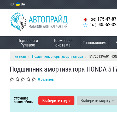
RU
UA
175-47-87
(099)
935-52-32
(068)
Подвеска и
Тормозная
Трансмиссия
Рулевое
система
Главная
Подшипник опоры амортизатора
51726T3VA01 HO
Подшипник амортизатора HONDA 51
0 отзывов
Уточните
Выберите год
Выберите марку
автомобиль: