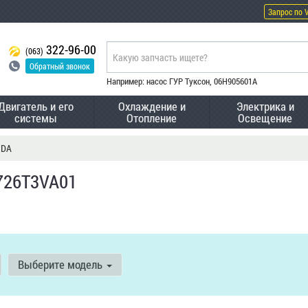
Запрос по 
322-96-00
(063)
Обратный звонок
Например: насос ГУР Туксон, 06H905601A
Двигатель и его
Охлаждение и
Электрика и
системы
Отопление
Освещение
NDA
726T3VA01
Выберите модель