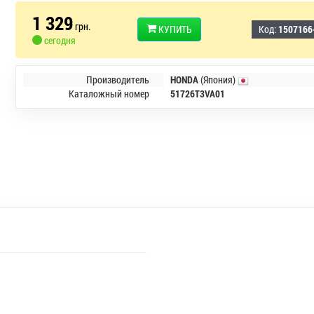
1 329
грн.
КУПИТЬ
Код:
1507166
сегодня
Производитель
HONDA
(Япония)
Каталожный номер
51726T3VA01