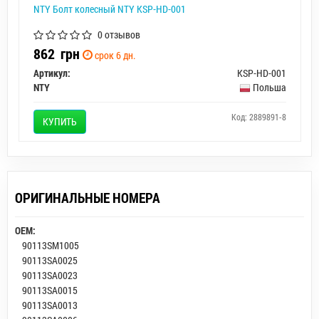
NTY Болт колесный NTY KSP-HD-001
0 отзывов
862
грн
срок 6 дн.
Артикул:
KSP-HD-001
NTY
Польша
Код: 2889891-8
КУПИТЬ
ОРИГИНАЛЬНЫЕ НОМЕРА
OEM:
90113SM1005
90113SA0025
90113SA0023
90113SA0015
90113SA0013