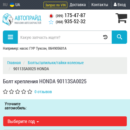
RU
UA
Доставка
Контакты
Вход
Запрос по VIN
175-47-87
(099)
935-52-32
(068)
Например: насос ГУР Туксон, 06H905601A
Главная
Болты/шпильки/гайки колесные
90113SA0025 HONDA
Болт крепления HONDA 90113SA0025
0 отзывов
Уточните
автомобиль:
Выберите год