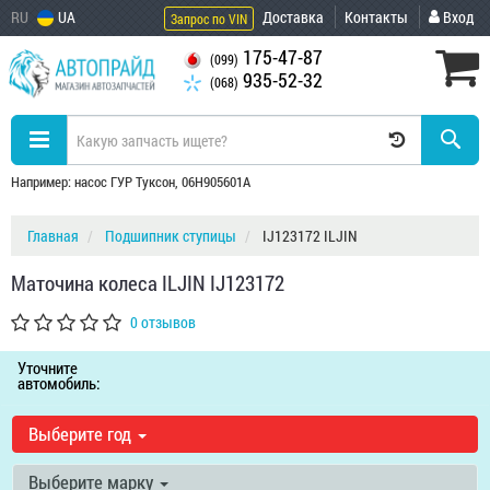
RU
UA
Доставка
Контакты
Вход
Запрос по VIN
175-47-87
(099)
935-52-32
(068)
Например: насос ГУР Туксон, 06H905601A
Главная
Подшипник ступицы
IJ123172 ILJIN
Маточина колеса ILJIN IJ123172
0 отзывов
Уточните
автомобиль:
Выберите год
Выберите марку