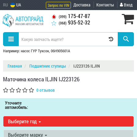
RU
UA
Доставка
Контакты
Вход
Запрос по VIN
175-47-87
(099)
935-52-32
(068)
Например: насос ГУР Туксон, 06H905601A
Главная
Подшипник ступицы
IJ223126 ILJIN
Маточина колеса ILJIN IJ223126
0 отзывов
Уточните
автомобиль:
Выберите год
Выберите марку