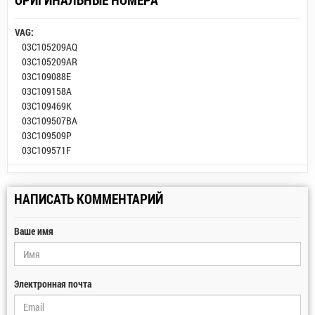
VAG:
03C105209AQ
03C105209AR
03C109088E
03C109158A
03C109469K
03C109507BA
03C109509P
03C109571F
НАПИСАТЬ КОММЕНТАРИЙ
Ваше имя
Электронная почта