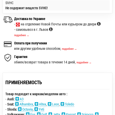
SVHC
Не содержит веществ SVHC!
Доставка по Украине
-
на отделение Новой Почты или курьером до двери
- самовывоз в г. Львов
подробнее →
Оплата при получении
или другим удобным способом,
подробнее →
Гарантия
обмен/возврат товара в течение 14 дней,
подробнее →
ПРИМЕНЯЕМОСТЬ
Товар подходит к маркам/моделям авто :
-
Audi:
A3
-
Seat:
Alhambra
,
Altea
,
Leon
,
Toledo
-
Skoda:
Octavia
,
Yeti
-
Volkswagen:
Eos
,
Golf
,
Jetta
,
Passat
,
Scirocco
,