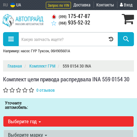
RU
UA
Доставка
Контакты
Вход
Запрос по VIN
175-47-87
(099)
935-52-32
(068)
Например: насос ГУР Туксон, 06H905601A
Главная
Комплект ГРМ
559 0154 30 INA
Комплект цепи привода распредвала INA 559 0154 30
0 отзывов
Уточните
автомобиль:
Выберите год
Выберите марку