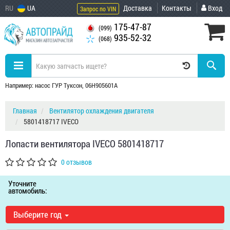
RU
UA
Доставка
Контакты
Вход
Запрос по VIN
175-47-87
(099)
935-52-32
(068)
Например: насос ГУР Туксон, 06H905601A
Главная
Вентилятор охлаждения двигателя
5801418717 IVECO
Лопасти вентилятора IVECO 5801418717
0 отзывов
Уточните
автомобиль:
Выберите год