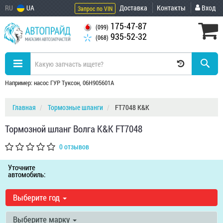
RU
UA
Доставка
Контакты
Вход
Запрос по VIN
175-47-87
(099)
935-52-32
(068)
Например: насос ГУР Туксон, 06H905601A
Главная
Тормозные шланги
FT7048 K&K
Тормозной шланг Волга K&K FT7048
0 отзывов
Уточните
автомобиль:
Выберите год
Выберите марку