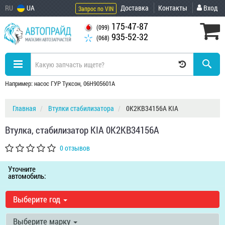
RU
UA
Доставка
Контакты
Вход
Запрос по VIN
175-47-87
(099)
935-52-32
(068)
Например: насос ГУР Туксон, 06H905601A
Главная
Втулки стабилизатора
0K2KB34156A KIA
Втулка, стабилизатор KIA 0K2KB34156A
0 отзывов
Уточните
автомобиль:
Выберите год
Выберите марку