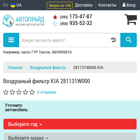
RU
UA
Доставка
Контакты
Вход
Запрос по VIN
175-47-87
(099)
935-52-32
(068)
Например: насос ГУР Туксон, 06H905601A
Главная
Воздушный фильтр
281131W000 KIA
Воздушный фильтр KIA 281131W000
0 отзывов
Уточните
автомобиль:
Выберите год
Выберите марку