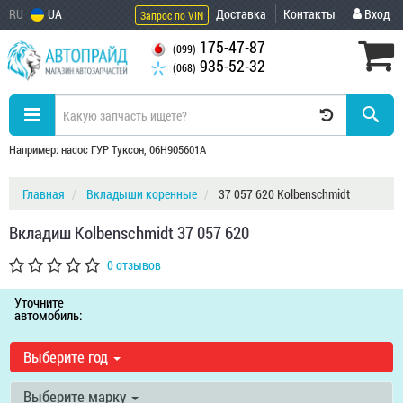
RU
UA
Доставка
Контакты
Вход
Запрос по VIN
175-47-87
(099)
935-52-32
(068)
Например: насос ГУР Туксон, 06H905601A
Главная
Вкладыши коренные
37 057 620 Kolbenschmidt
Вкладиш Kolbenschmidt 37 057 620
0 отзывов
Уточните
автомобиль:
Выберите год
Выберите марку