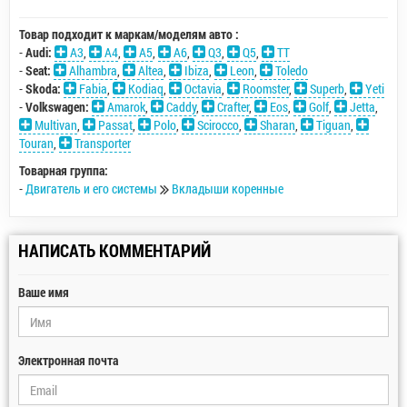
Товар подходит к маркам/моделям авто :
-
Audi:
A3
,
A4
,
A5
,
A6
,
Q3
,
Q5
,
TT
-
Seat:
Alhambra
,
Altea
,
Ibiza
,
Leon
,
Toledo
-
Skoda:
Fabia
,
Kodiaq
,
Octavia
,
Roomster
,
Superb
,
Yeti
-
Volkswagen:
Amarok
,
Caddy
,
Crafter
,
Eos
,
Golf
,
Jetta
,
Multivan
,
Passat
,
Polo
,
Scirocco
,
Sharan
,
Tiguan
,
Touran
,
Transporter
Товарная группа:
-
Двигатель и его системы
Вкладыши коренные
НАПИСАТЬ КОММЕНТАРИЙ
Ваше имя
Электронная почта