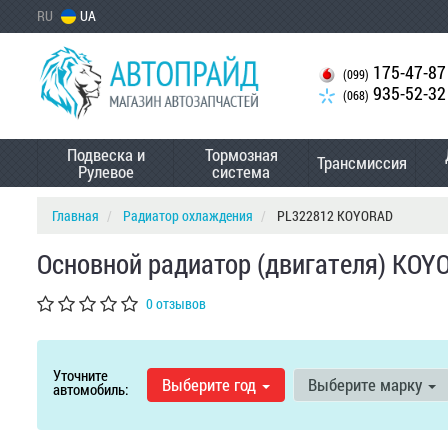
RU
UA
175-47-87
(099)
935-52-32
(068)
Подвеска и
Тормозная
Трансмиссия
Рулевое
система
Главная
Радиатор охлаждения
PL322812 KOYORAD
Основной радиатор (двигателя) KOY
0 отзывов
Уточните
Выберите год
Выберите марку
автомобиль: