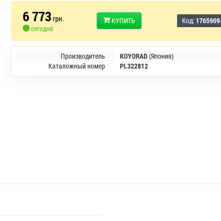
6 773
грн.
КУПИТЬ
Код:
1765909
сегодня
Производитель
KOYORAD
(Япония)
Каталожный номер
PL322812