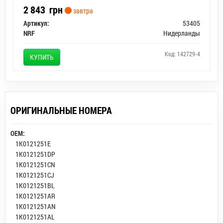
2 843
грн
завтра
Артикул:
53405
NRF
Нидерланды
Код: 142729-4
КУПИТЬ
ОРИГИНАЛЬНЫЕ НОМЕРА
OEM:
1K0121251E
1K0121251DP
1K0121251CN
1K0121251CJ
1K0121251BL
1K0121251AR
1K0121251AN
1K0121251AL