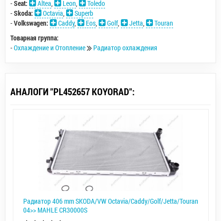
-
Seat:
Altea
,
Leon
,
Toledo
-
Skoda:
Octavia
,
Superb
-
Volkswagen:
Caddy
,
Eos
,
Golf
,
Jetta
,
Touran
Товарная группа:
-
Охлаждение и Отопление
Радиатор охлаждения
АНАЛОГИ "PL452657 KOYORAD":
Радиатор 406 mm SKODA/VW Octavia/Caddy/Golf/Jetta/Touran
04>> MAHLE CR30000S