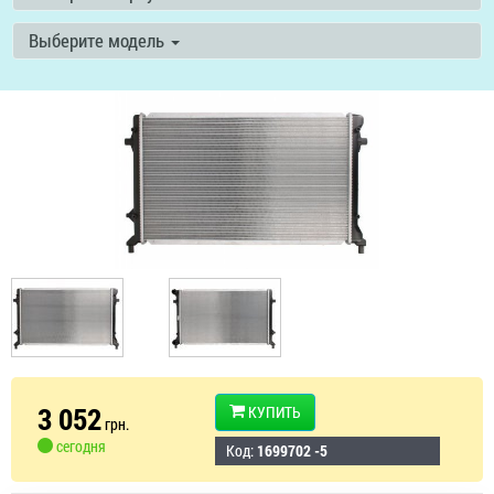
Выберите модель
3 052
КУПИТЬ
грн.
сегодня
Код:
1699702 -5