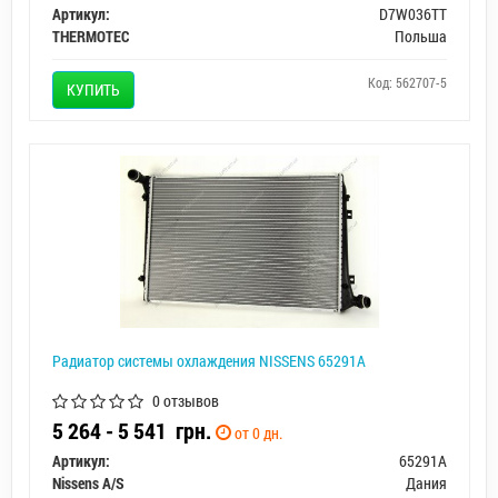
Артикул:
D7W036TT
THERMOTEC
Польша
Код: 562707-5
КУПИТЬ
Радиатор системы охлаждения NISSENS 65291A
0 отзывов
5 264 - 5 541
грн.
от 0 дн.
Артикул:
65291A
Nissens A/S
Дания