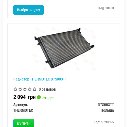
Код: 28188
Выбрать цену
Радиатор THERMOTEC D7S003TT
0 отзывов
2 094
грн
сегодня
Артикул:
D7S003TT
THERMOTEC
Польша
Код: 562812-5
КУПИТЬ