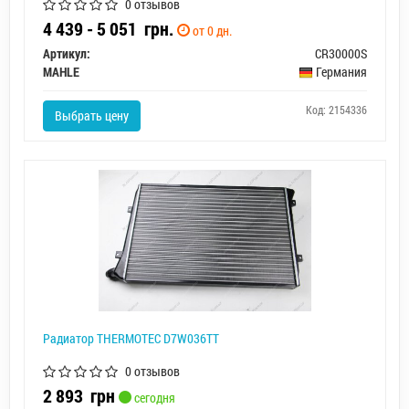
0 отзывов
4 439 - 5 051
грн.
от 0 дн.
Артикул:
CR30000S
MAHLE
Германия
Код: 2154336
Выбрать цену
Радиатор THERMOTEC D7W036TT
0 отзывов
2 893
грн
сегодня