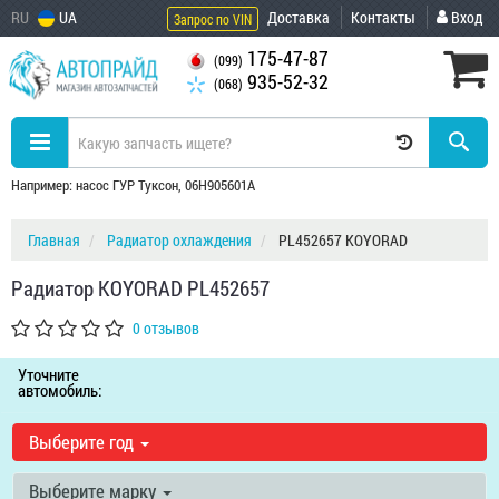
RU
UA
Доставка
Контакты
Вход
Запрос по VIN
175-47-87
(099)
935-52-32
(068)
Например: насос ГУР Туксон, 06H905601A
Главная
Радиатор охлаждения
PL452657 KOYORAD
Радиатор KOYORAD PL452657
0 отзывов
Уточните
автомобиль:
Выберите год
Выберите марку