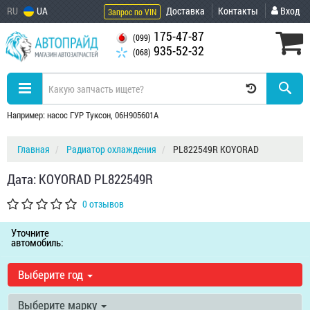
RU
UA
Доставка
Контакты
Вход
Запрос по VIN
175-47-87
(099)
935-52-32
(068)
Например: насос ГУР Туксон, 06H905601A
Главная
Радиатор охлаждения
PL822549R KOYORAD
Дата: KOYORAD PL822549R
0 отзывов
Уточните
автомобиль:
Выберите год
Выберите марку