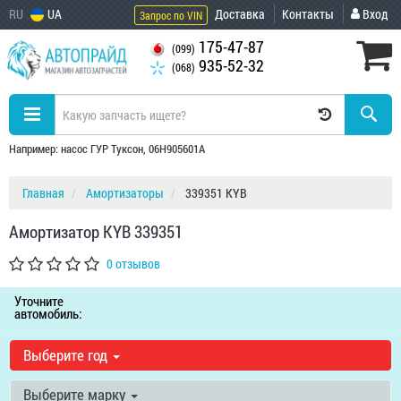
RU
UA
Доставка
Контакты
Вход
Запрос по VIN
175-47-87
(099)
935-52-32
(068)
Например: насос ГУР Туксон, 06H905601A
Главная
Амортизаторы
339351 KYB
Амортизатор KYB 339351
0 отзывов
Уточните
автомобиль:
Выберите год
Выберите марку