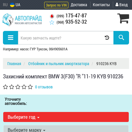
RU
UA
Доставка
Контакты
Вход
Запрос по VIN
175-47-87
(099)
935-52-32
(068)
Например: насос ГУР Туксон, 06H905601A
Главная
Отбойник и пыльник амортизатора
910236 KYB
Захисний комплект BMW 3(F30) "R "11-19 KYB 910236
0 отзывов
Уточните
автомобиль:
Выберите год
Выберите марку