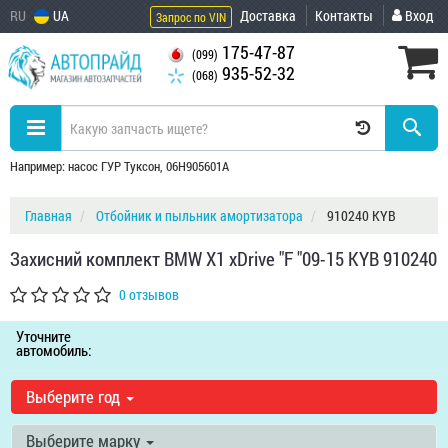
RU
UA
Доставка
Контакты
Вход
Запрос по VIN
175-47-87
(099)
935-52-32
(068)
Например: насос ГУР Туксон, 06H905601A
Главная
Отбойник и пыльник амортизатора
910240 KYB
Захисний комплект BMW X1 xDrive "F "09-15 KYB 910240
0 отзывов
Уточните
автомобиль:
Выберите год
Выберите марку