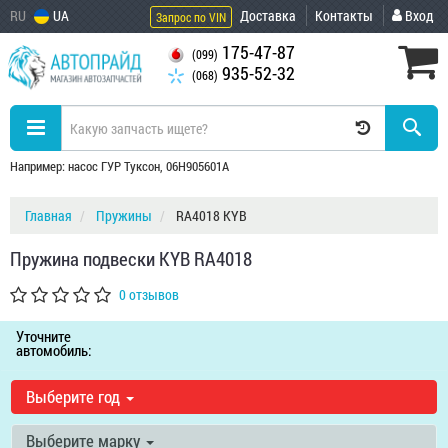
RU
UA
Доставка
Контакты
Вход
Запрос по VIN
175-47-87
(099)
935-52-32
(068)
Например: насос ГУР Туксон, 06H905601A
Главная
Пружины
RA4018 KYB
Пружина подвески KYB RA4018
0 отзывов
Уточните
автомобиль:
Выберите год
Выберите марку