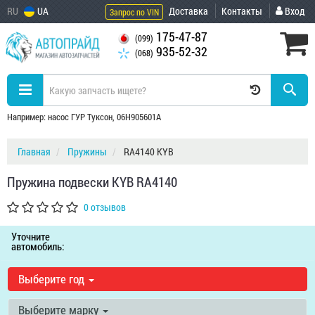
RU
UA
Доставка
Контакты
Вход
Запрос по VIN
175-47-87
(099)
935-52-32
(068)
Например: насос ГУР Туксон, 06H905601A
Главная
Пружины
RA4140 KYB
Пружина подвески KYB RA4140
0 отзывов
Уточните
автомобиль:
Выберите год
Выберите марку