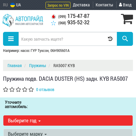
RU
UA
Доставка
Контакты
Вход
Запрос по VIN
175-47-87
(099)
935-52-32
(068)
Например: насос ГУР Туксон, 06H905601A
Главная
Пружины
RA5007 KYB
Пружина подв. DACIA DUSTER (HS) задн. KYB RA5007
0 отзывов
Уточните
автомобиль:
Выберите год
Выберите марку