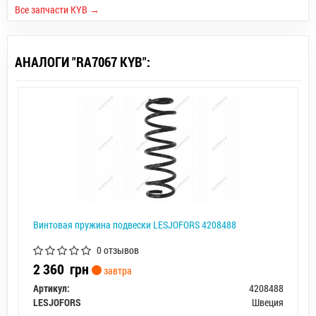
Все запчасти KYB →
АНАЛОГИ "RA7067 KYB":
Винтовая пружина подвески LESJOFORS 4208488
0 отзывов
2 360
грн
завтра
Артикул:
4208488
LESJOFORS
Швеция