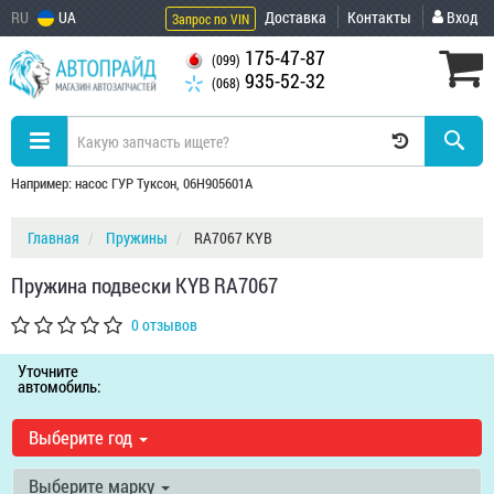
RU
UA
Доставка
Контакты
Вход
Запрос по VIN
175-47-87
(099)
935-52-32
(068)
Например: насос ГУР Туксон, 06H905601A
Главная
Пружины
RA7067 KYB
Пружина подвески KYB RA7067
0 отзывов
Уточните
автомобиль:
Выберите год
Выберите марку