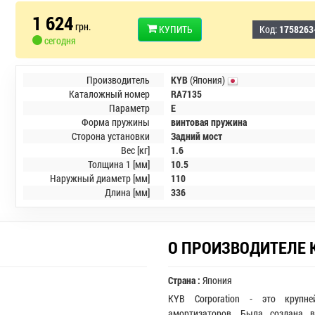
1 624
грн.
КУПИТЬ
Код:
1758263
сегодня
Производитель
KYB
(Япония)
Каталожный номер
RA7135
Параметр
E
Форма пружины
винтовая пружина
Сторона установки
Задний мост
Вес [кг]
1.6
Толщина 1 [мм]
10.5
Наружный диаметр [мм]
110
Длина [мм]
336
О ПРОИЗВОДИТЕЛЕ 
Страна :
Япония
KYB Corporation - это крупн
амортизаторов. Была создана 