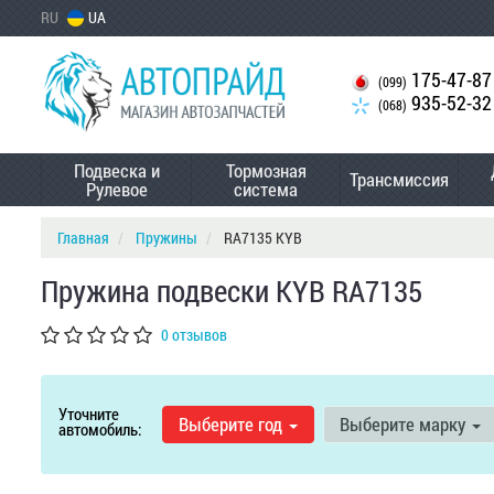
RU
UA
175-47-87
(099)
935-52-32
(068)
Подвеска и
Тормозная
Трансмиссия
Рулевое
система
Главная
Пружины
RA7135 KYB
Пружина подвески KYB RA7135
0 отзывов
Уточните
Выберите год
Выберите марку
автомобиль: