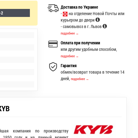
Доставка по Украине
-2
-
на отделение Новой Почты или
курьером до двери
- самовывоз в г. Львов
подробнее →
Оплата при получении
или другим удобным способом,
подробнее →
Гарантия
обмен/возврат товара в течение 14
дней,
подробнее →
KYB
ейшая компания по производству
в 1950 году и на данный момент