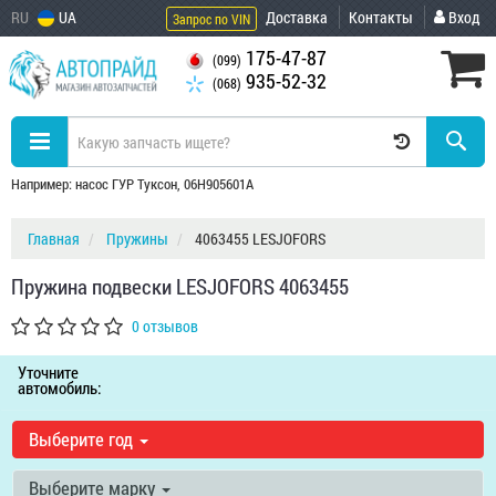
RU
UA
Доставка
Контакты
Вход
Запрос по VIN
175-47-87
(099)
935-52-32
(068)
Например: насос ГУР Туксон, 06H905601A
Главная
Пружины
4063455 LESJOFORS
Пружина подвески LESJOFORS 4063455
0 отзывов
Уточните
автомобиль:
Выберите год
Выберите марку