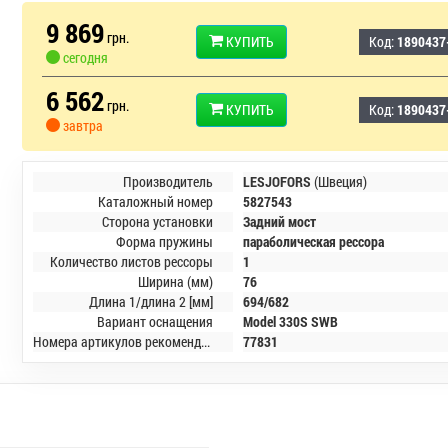
9 869
грн.
КУПИТЬ
Код:
1890437
сегодня
6 562
грн.
КУПИТЬ
Код:
1890437
завтра
Производитель
LESJOFORS
(Швеция)
Каталожный номер
5827543
Сторона установки
Задний мост
Форма пружины
параболическая рессора
Количество листов рессоры
1
Ширина (мм)
76
Длина 1/длина 2 [мм]
694/682
Вариант оснащения
Model 330S SWB
Номера артикулов рекомендуемых комплектующих
77831