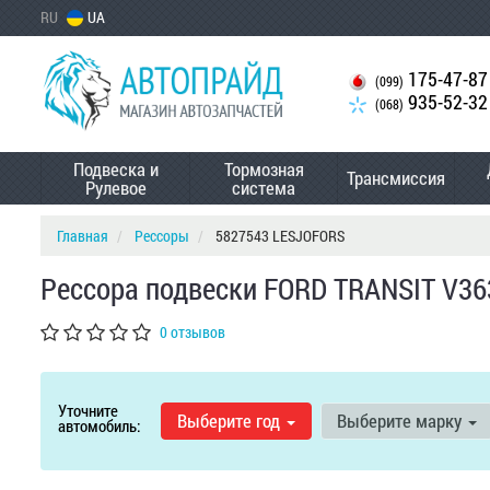
RU
UA
175-47-87
(099)
935-52-32
(068)
Подвеска и
Тормозная
Трансмиссия
Рулевое
система
Главная
Рессоры
5827543 LESJOFORS
Рессора подвески FORD TRANSIT V363
0 отзывов
Уточните
Выберите год
Выберите марку
автомобиль: