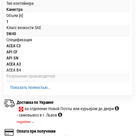
Тип контейнера
Канистра
Объем [л]
1
Класс вязкости SAE
5W40
Спецификация
ACEA C3
API CF
API SN
ACEA A3
ACEA B4
Разрешение производителя
BMW Longlife-04
Показать полностью...
Ford WSS-M2C 917-A
MB-Freigabe 229.31
Porsche A40
Доставка по Украине
VW 502 00
-
на отделение Новой Почты или курьером до двери
VW 505 00
- самовывоз в г. Львов
VW 505 01
подробнее →
Рекомендации производителя масла
Fiat 9.55535-H2
Оплата при получении