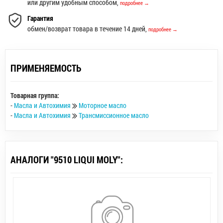
Fiat 9.55535-M2
или другим удобным способом,
подробнее →
Fiat 9.55535-S2
Гарантия
Renault RN 0700
обмен/возврат товара в течение 14 дней,
подробнее →
Renault RN 0710
Длина [см]
58
Вязкость по SAE
ПРИМЕНЯЕМОСТЬ
5W-40
Спецификация по ACEA
C3
Товарная группа:
Спецификация по API
-
Масла и Автохимия
Моторное масло
SN
-
Масла и Автохимия
Трансмиссионное масло
АНАЛОГИ "9510 LIQUI MOLY":