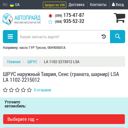
RU
UA
Доставка
Контакты
Вход
Запрос по VIN
175-47-87
(099)
935-52-32
(068)
Например: насос ГУР Туксон, 06H905601A
Главная
ШРУС
LA 1102-2215012 LSA
ШРУС наружный Таврия, Сенс (граната, шарнир) LSA
LA 1102-2215012
0 отзывов
Уточните
автомобиль:
Выберите год