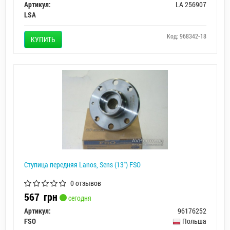
Артикул:
LА 256907
LSA
Код: 968342-18
КУПИТЬ
Ступица передняя Lanos, Sens (13") FSO
0 отзывов
567
грн
сегодня
Артикул:
96176252
FSO
Польша