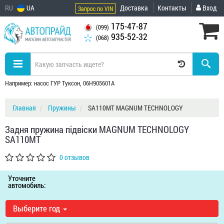
RU
UA
Доставка
Контакты
Вход
Запрос по VIN
175-47-87
(099)
935-52-32
(068)
Например: насос ГУР Туксон, 06H905601A
Главная
Пружины
SA110MT MAGNUM TECHNOLOGY
Задня пружина підвіски MAGNUM TECHNOLOGY
SA110MT
0 отзывов
Уточните
автомобиль:
Выберите год