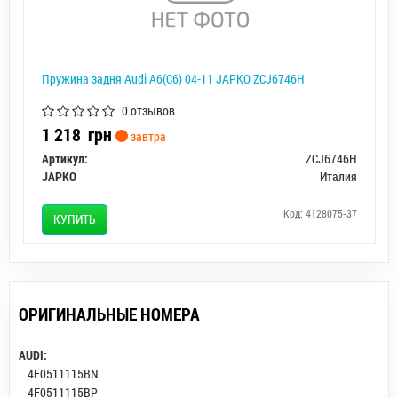
Пружина задня Audi A6(C6) 04-11 JAPKO ZCJ6746H
0 отзывов
1 218
грн
завтра
Артикул:
ZCJ6746H
JAPKO
Италия
Код: 4128075-37
КУПИТЬ
ОРИГИНАЛЬНЫЕ НОМЕРА
AUDI:
4F0511115BN
4F0511115BP