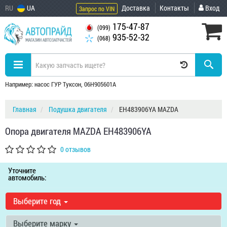
RU
UA
Доставка
Контакты
Вход
Запрос по VIN
175-47-87
(099)
935-52-32
(068)
Например: насос ГУР Туксон, 06H905601A
Главная
Подушка двигателя
EH483906YA MAZDA
Опора двигателя MAZDA EH483906YA
0 отзывов
Уточните
автомобиль:
Выберите год
Выберите марку