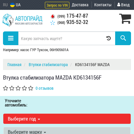
RU
UA
Доставка
Контакты
Вход
Запрос по VIN
175-47-87
(099)
935-52-32
(068)
Например: насос ГУР Туксон, 06H905601A
Главная
Втулки стабилизатора
KD6134156F MAZDA
Втулка стабилизатора MAZDA KD6134156F
0 отзывов
Уточните
автомобиль:
Выберите год
Выберите марку