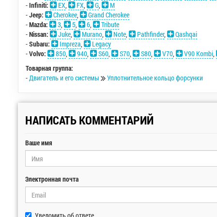
-
Infiniti:
EX
,
FX
,
G
,
M
-
Jeep:
Cherokee
,
Grand Cherokee
-
Mazda:
3
,
5
,
6
,
Tribute
-
Nissan:
Juke
,
Murano
,
Note
,
Pathfinder
,
Qashqai
-
Subaru:
Impreza
,
Legacy
-
Volvo:
850
,
940
,
S60
,
S70
,
S80
,
V70
,
V90 Kombi
,
Товарная группа:
-
Двигатель и его системы
Уплотнительное кольцо форсунки
НАПИСАТЬ КОММЕНТАРИЙ
Ваше имя
Электронная почта
Уведомить об ответе