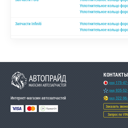
Уплотнительное кольцо форс
Уплотнительное кольцо фор
Запчасти Infiniti
Уплотнительное кольцо форсу
Уплотнительное кольцо форсу
КОНТАКТЫ
175-47
(099)
935-52
(068)
Интернет-магазин автозапчастей
322-96
(063)
Заказать звон
Запрос по VIN