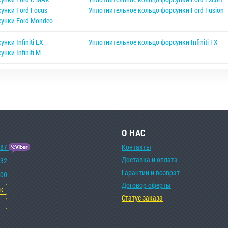
унки Ford Focus
Уплотнительное кольцо форсунки Ford Fusion
сунки Ford Mondeo
нки Infiniti EX
Уплотнительное кольцо форсунки Infiniti FX
нки Infiniti M
О НАС
-87
Контакты
Доставка и оплата
-32
Гарантии и возврат
-00
Договор оферты
ок
Статус заказа