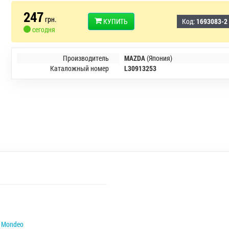
247
грн.
КУПИТЬ
Код:
1693083-2
сегодня
Производитель
MAZDA
(Япония)
Каталожный номер
L30913253
Mondeo