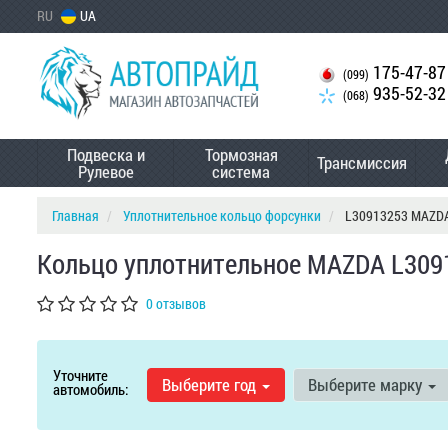
RU
UA
175-47-87
(099)
935-52-32
(068)
Подвеска и
Тормозная
Трансмиссия
Рулевое
система
Главная
Уплотнительное кольцо форсунки
L30913253 MAZD
Кольцо уплотнительное MAZDA L309
0 отзывов
Уточните
Выберите год
Выберите марку
автомобиль: