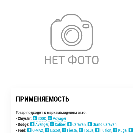
ПРИМЕНЯЕМОСТЬ
Товар подходит к маркам/моделям авто :
-
Chrysler:
300C
,
Voyager
-
Dodge:
Avenger
,
Caliber
,
Caravan
,
Grand Caravan
-
Ford:
C-MAX
,
Escort
,
Fiesta
,
Focus
,
Fusion
,
Kuga
,