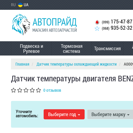
RU
UA
175-47-87
(099)
935-52-32
(068)
Подвеска и
Тормозная
Трансмиссия
Рулевое
система
Главная
Датчик температуры охлаждающей жидкости
A000
Датчик температуры двигателя BEN
0 отзывов
Уточните
Выберите год
Выберите марку
автомобиль: