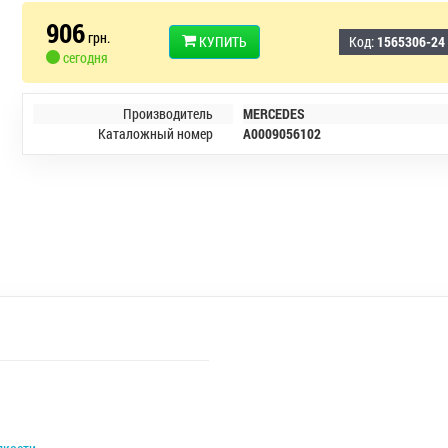
906
грн.
КУПИТЬ
Код:
1565306-24
сегодня
Производитель
MERCEDES
Каталожный номер
A0009056102