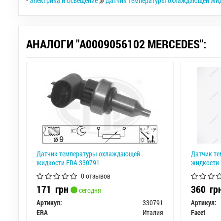
-
Электрика и Освещение
Датчик температуры охлаждающей жи
АНАЛОГИ "A0009056102 MERCEDES":
Датчик температуры охлаждающей
Датчик т
жидкости ERA 330791
жидкости 
0 отзывов
171
грн
360
гр
сегодня
Артикул:
330791
Артикул:
ERA
Италия
Facet