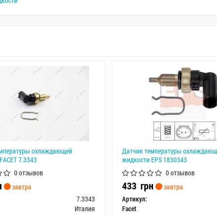
дкости
емпературы охлаждающей
Датчик температуры охлаждающ
FACET 7.3343
жидкости EPS 1830343
0 отзывов
0 отзывов
н
433
грн
завтра
завтра
7.3343
Артикул:
Италия
Facet