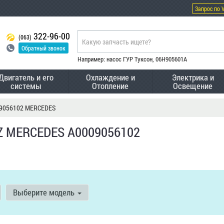
Запрос по 
322-96-00
(063)
Обратный звонок
Например: насос ГУР Туксон, 06H905601A
Двигатель и его
Охлаждение и
Электрика и
системы
Отопление
Освещение
9056102 MERCEDES
Z MERCEDES A0009056102
Выберите модель