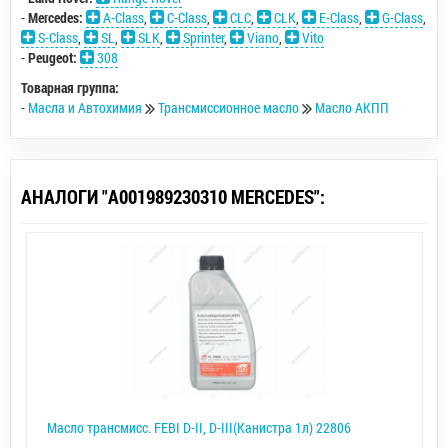
-
Mercedes:
A-Class
,
C-Class
,
CLC
,
CLK
,
E-Class
,
G-Class
,
S-Class
,
SL
,
SLK
,
Sprinter
,
Viano
,
Vito
-
Peugeot:
308
Товарная группа:
-
Масла и Автохимия
Трансмиссионное масло
Масло АКПП
АНАЛОГИ "A001989230310 MERCEDES":
Масло трансмисс. FEBI D-II, D-III(Канистра 1л) 22806