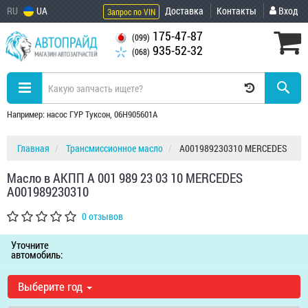
RU
UA
Доставка
Контакты
Вход
Запрос по VIN
175-47-87
(099)
935-52-32
(068)
Например: насос ГУР Туксон, 06H905601A
Главная
Трансмиссионное масло
A001989230310 MERCEDES
Масло в АКПП A 001 989 23 03 10 MERCEDES
A001989230310
0 отзывов
Уточните
автомобиль:
Выберите год