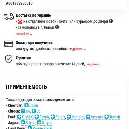
A001989230310
Доставка по Украине
-
на отделение Новой Почты или курьером до двери
- самовывоз в г. Львов
подробнее →
Оплата при получении
или другим удобным способом,
подробнее →
Гарантия
обмен/возврат товара в течение 14 дней,
подробнее →
ПРИМЕНЯЕМОСТЬ
Товар подходит к маркам/моделям авто :
-
Chevrolet:
Epica
-
Citroen:
C4
,
C5
-
Ford:
C-MAX
,
Fiesta
,
Focus
,
Mondeo
,
Scorpio
,
Transit
-
Jaguar:
S-type
,
X-type
-
Land Rover:
Range Rover