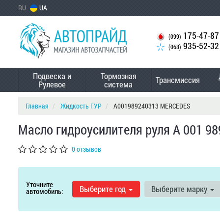
RU
UA
175-47-87
(099)
935-52-32
(068)
Подвеска и
Тормозная
Трансмиссия
Рулевое
система
Главная
Жидкость ГУР
A001989240313 MERCEDES
Масло гидроусилителя руля A 001 9
0 отзывов
Уточните
Выберите год
Выберите марку
автомобиль: