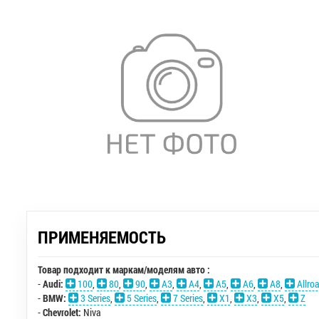
ПРИМЕНЯЕМОСТЬ
Товар подходит к маркам/моделям авто :
-
Audi:
100
,
80
,
90
,
A3
,
A4
,
A5
,
A6
,
A8
,
Allro
-
BMW:
3 Series
,
5 Series
,
7 Series
,
X1
,
X3
,
X5
,
Z
-
Chevrolet:
Niva