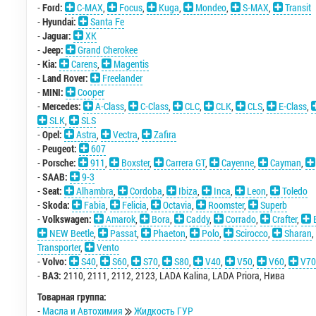
-
Ford:
C-MAX
,
Focus
,
Kuga
,
Mondeo
,
S-MAX
,
Transit
-
Hyundai:
Santa Fe
-
Jaguar:
XK
-
Jeep:
Grand Cherokee
-
Kia:
Carens
,
Magentis
-
Land Rover:
Freelander
-
MINI:
Cooper
-
Mercedes:
A-Class
,
C-Class
,
CLC
,
CLK
,
CLS
,
E-Class
,
SLK
,
SLS
-
Opel:
Astra
,
Vectra
,
Zafira
-
Peugeot:
607
-
Porsche:
911
,
Boxster
,
Carrera GT
,
Cayenne
,
Cayman
,
-
SAAB:
9-3
-
Seat:
Alhambra
,
Cordoba
,
Ibiza
,
Inca
,
Leon
,
Toledo
-
Skoda:
Fabia
,
Felicia
,
Octavia
,
Roomster
,
Superb
-
Volkswagen:
Amarok
,
Bora
,
Caddy
,
Corrado
,
Crafter
,
NEW Beetle
,
Passat
,
Phaeton
,
Polo
,
Scirocco
,
Sharan
,
Transporter
,
Vento
-
Volvo:
S40
,
S60
,
S70
,
S80
,
V40
,
V50
,
V60
,
V70
-
ВАЗ:
2110
,
2111
,
2112
,
2123
,
LADA Kalina
,
LADA Priora
,
Нива
Товарная группа:
-
Масла и Автохимия
Жидкость ГУР