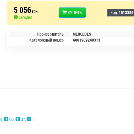
5 056
грн.
КУПИТЬ
Код:
1513386
сегодня
Производитель
MERCEDES
Каталожный номер
A001989240313
ad
,
Q5
,
Q7
,
TT