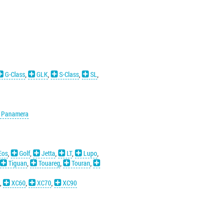
G-Class
,
GLK
,
S-Class
,
SL
,
Panamera
Eos
,
Golf
,
Jetta
,
LT
,
Lupo
,
Tiguan
,
Touareg
,
Touran
,
,
XC60
,
XC70
,
XC90