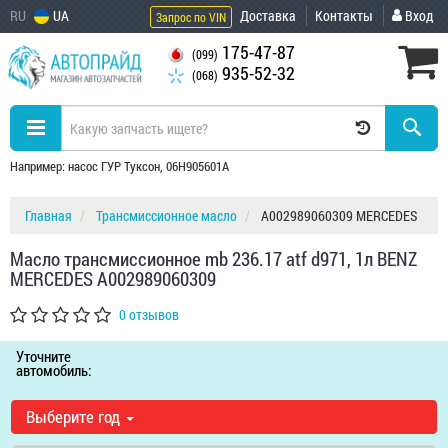
RU
UA
Доставка
Контакты
Вход
Запрос по VIN
175-47-87
(099)
935-52-32
(068)
Например: насос ГУР Туксон, 06H905601A
Главная
Трансмиссионное масло
A002989060309 MERCEDES
Масло трансмиссионное mb 236.17 atf d971, 1л BENZ
MERCEDES A002989060309
0 отзывов
Уточните
автомобиль:
Выберите год