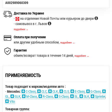
A002989060309
Доставка по Украине
-
на отделение Новой Почты или курьером до двери
- самовывоз в г. Львов
подробнее →
Оплата при получении
или другим удобным способом,
подробнее →
Гарантия
обмен/возврат товара в течение 14 дней,
подробнее →
ПРИМЕНЯЕМОСТЬ
Товар подходит к маркам/моделям авто :
-
Mercedes:
C-Class
,
CLC
,
CLK
,
CLS
,
E-Class
,
G-Class
,
GL
,
GLK
,
M-Class
,
R-Class
,
S-Class
,
SL
,
SLK
,
Sprinter
,
Vito
Товарная группа: